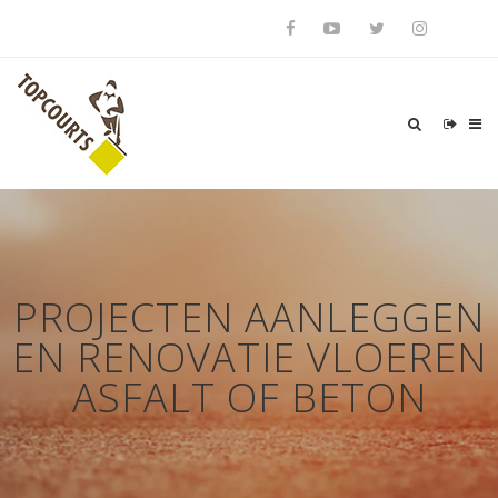
PROJECTEN AANLEGGEN
EN RENOVATIE VLOEREN
ASFALT OF BETON