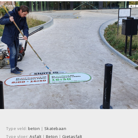
Type veld:
beton
|
Skatebaan
Type vloer:
Asfalt
|
Beton
|
Gietasfalt