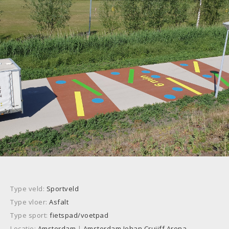
Type veld:
Sportveld
Type vloer:
Asfalt
Type sport:
fietspad/voetpad
Locatie:
Amsterdam
|
Amsterdam Johan Cruijff Arena