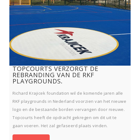
TOPCOURTS VERZORGT DE
REBRANDING VAN DE RKF
PLAYGROUNDS.
Richard Krajicek foundation wil de komende jaren alle
RKF playgrounds in Nederland voorzien van het nieuwe
logo en de bestaande borden vervangen door nieuwe.
Topcourts heeft de opdracht gekregen om dit uit te
gaan voeren. Het zal gefaseerd plaats vinden.