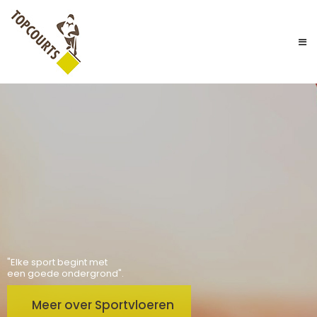
"Elke sport begint met
een goede ondergrond".
Meer over Sportvloeren