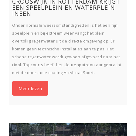
CROOSWIJK IN ROTTERDAM KRIJGT
EEN SPEELPLEIN EN WATERPLEIN
INEEN
Onder normale weersomstandigheden is het een fijn
speelplein en bij extreem weer vangt het plein
overtollig regenwater uit de directe omgeving op. Er
komen geen technische installaties aan te pas. Het
schone regenwater wordt gewoon afgevoerd naar het
riool. Topcourts heeft het kleurenpatroon aangebracht
met de duurzame coating Acrylcoat Sport.
Meer lezen