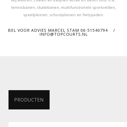
Wij
kleuren, coaten en belijnen asfalt en beton
voor o.a.:
tennisbanen
, skatebanen, multifunctionele sportvelden,
speelpleinen, schoolpleinen en fietspaden.
BEL VOOR ADVIES MARCEL STAM 06-51540794
/
INFO@TOPCOURTS.NL
PRODUCTEN