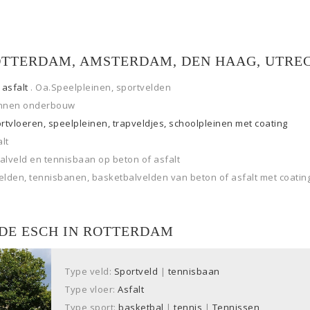
OTTERDAM, AMSTERDAM, DEN HAAG, UTREC
n
asfalt
. Oa.Speelpleinen, sportvelden
onnen onderbouw
vloeren, speelpleinen, trapveldjes, schoolpleinen met coating
lt
alveld en tennisbaan op beton of asfalt
den, tennisbanen, basketbalvelden van beton of asfalt met coating
DE ESCH IN ROTTERDAM
Type veld:
Sportveld
|
tennisbaan
Type vloer:
Asfalt
Type sport:
basketbal
|
tennis
|
Tennissen