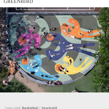
GREENBIRD
Type veld:
Basketbal
|
Sportveld