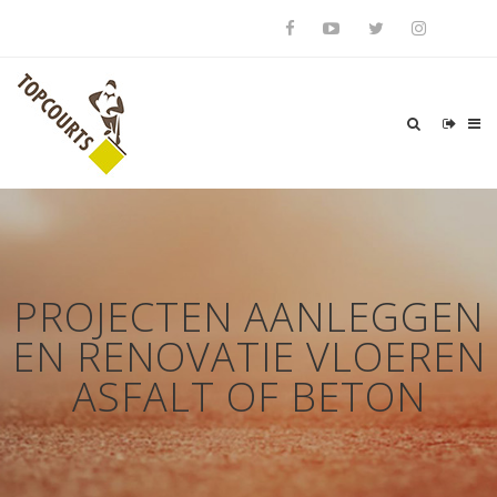
PROJECTEN AANLEGGEN
EN RENOVATIE VLOEREN
ASFALT OF BETON