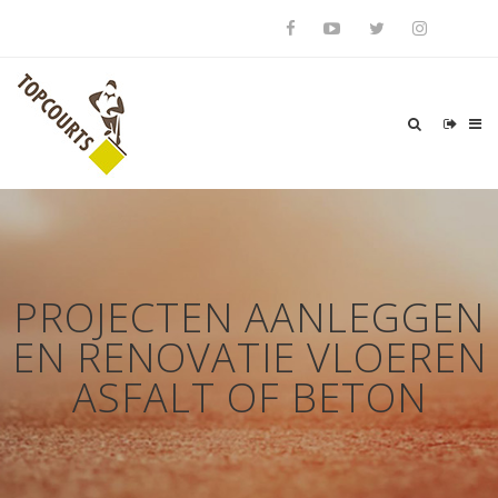
PROJECTEN AANLEGGEN
EN RENOVATIE VLOEREN
ASFALT OF BETON