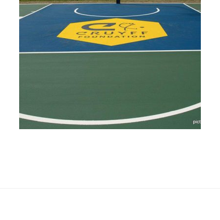
REALISATIE ASFALT SPEELVELD IN HAARLEM
Het bestaande speelveld in Haarlem is opnieuw
geasfalteerd en voorzien van het Colorsint