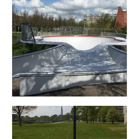
CONSERVEREN BETONNEN SKATEBAAN MET
COATING IN HEEMSKERK
Deze betonnen skatebaan was erg grof geworden,
wat niet fijn was om op te skaten. Na het