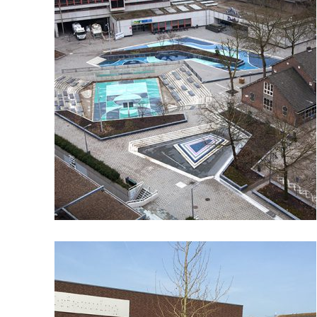
EN
WATERPLEIN VAN BENTHEMPLEIN
ROTTERDAM
maakt
Een mooi stadsplein dat helpt om wateroverlast in
Rotterdam-Noord te voorkomen. Bij droog