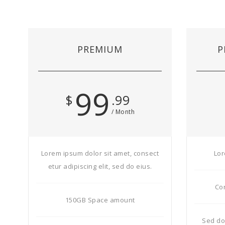
PREMIUM
P
99
$
.99
/ Month
Lorem ipsum dolor sit amet, consect
Lor
etur adipiscing elit, sed do eius.
Con
150GB Space amount
Sed do