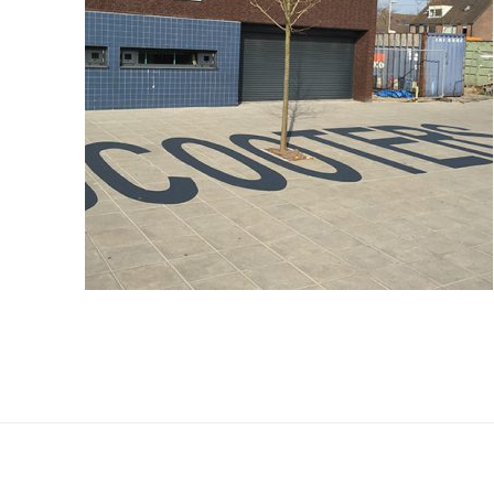
E
TEKST OP STOEPTEGELS IN BREDA
De laatste jaren brengen we steeds meer spellen,
bben
belijningen, figuraties en teksten aan op